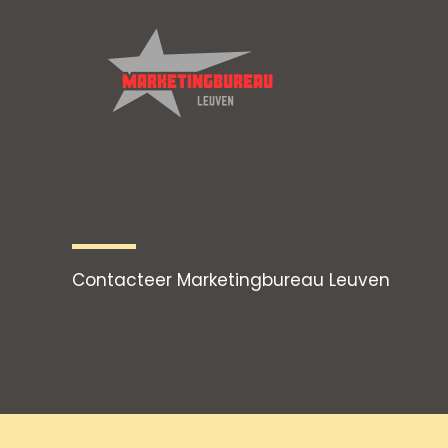
Spring
naar
de
inhoud
Contacteer Marketingbureau Leuven